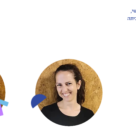
י,
יתה