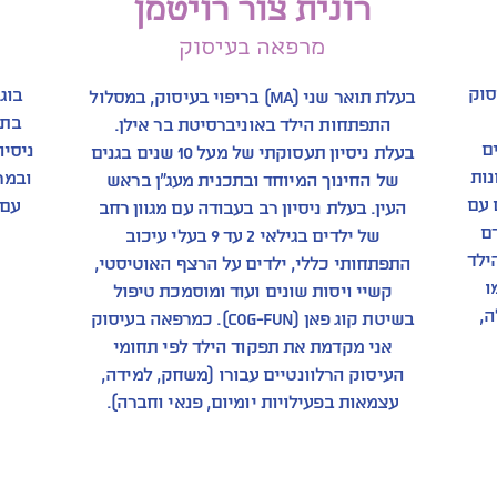
רונית צור רויטמן
מרפאה בעיסוק
 בעיסוק
בעלת תואר שני (mA) בריפוי בעיסוק, במסלול
בתק
התפתחות הילד באוניברסיטת בר אילן.
ם
ניסיו
בעלת ניסיון תעסוקתי של מעל 10 שנים בגנים
נות
ובמר
של החינוך המיוחד ובתכנית מעג"ן בראש
 עם
עם 
העין. בעלת ניסיון רב בעבודה עם מגוון רחב
ם
של ילדים בגילאי 2 עד 9 בעלי עיכוב
ילד
התפתחותי כללי, ילדים על הרצף האוטיסטי,
ו
קשיי ויסות שונים ועוד ומוסמכת טיפול
ה,
בשיטת קוג פאן (COG-FUN). כמרפאה בעיסוק
אני מקדמת את תפקוד הילד לפי תחומי
העיסוק הרלוונטיים עבורו (משחק, למידה,
עצמאות בפעילויות יומיום, פנאי וחברה).